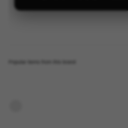
Popular items from this brand