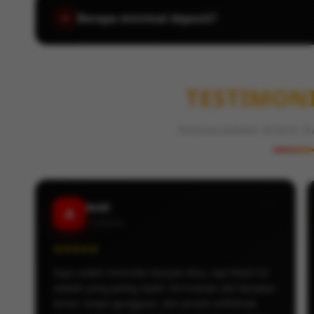
untuk bermain.
Berapa minimal deposit?
04
Minimal deposit sangat terjangkau hanya Rp 5
bergabung tanpa kendala besar.
TESTIMON
PENGALAMAN NYATA D
Andi
A
📍 Jakarta
★
★
★
★
★
Saya sudah mencoba banyak situs, tapi RAJA132
adalah yang paling stabil. Permainan slot berjalan
lancar tanpa gangguan, dan proses withdraw