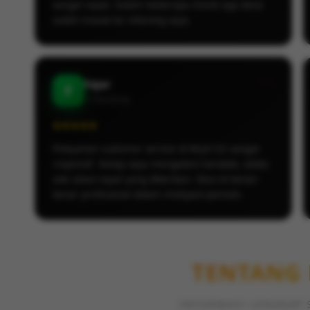
sangat cepat. Dalam beberapa menit saja dana
sudah masuk ke rekening saya.
Fajar
F
📍 Bandung
★
★
★
★
★
Pelayanan customer service di RAJA132 sangat
responsif. Setiap saya mengalami kendala, selalu
ada solusi cepat yang diberikan. Situs ini benar-
benar profesional dalam melayani pemain.
TENTANG 
INFORMASI LENGKAP 