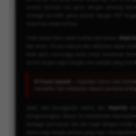
sensasi bermain slot gacor dengan peluang kemen
berbagai provider game terbaik dengan RTP ting
maksimal setiap harinya.
Tidak hanya fokus pada kualitas permainan,
RAJA13
dan aman. Proses deposit dan withdraw dapat dil
tidak perlu menunggu lama untuk menikmati kem
service 24 jam juga menjadi nilai tambah yang me
🎁
Promo Spesial!
— Dapatkan bonus new member
mendaftar dan melakukan deposit pertama di RA
Salah satu keunggulan utama dari
RAJA132
ada
menguntungkan. Bonus ini memberikan kesempatan
berbagai permainan slot dan togel dengan modal y
utama bagi banyak pemain yang ingin mendapatkan